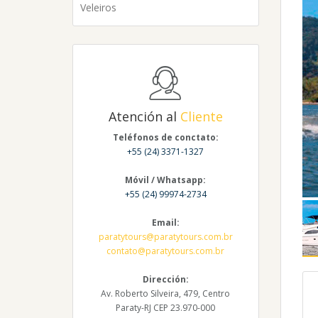
Veleiros
Atención al
Cliente
Teléfonos de conctato:
+55 (24) 3371-1327
Móvil / Whatsapp:
+55 (24) 99974-2734
Email:
paratytours@paratytours.com.br
contato@paratytours.com.br
Dirección:
Av. Roberto Silveira, 479, Centro
Paraty-RJ CEP 23.970-000