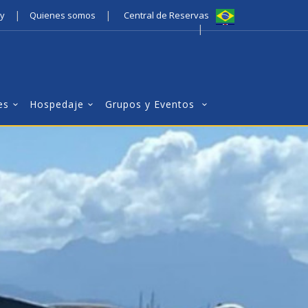
|
|
ty
Quienes somos
Central de Reservas
|
es
Hospedaje
Grupos y Eventos