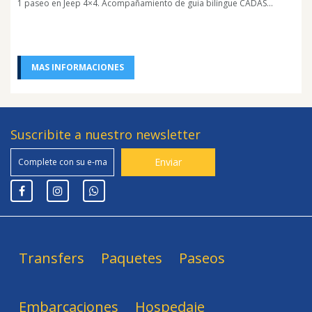
1 paseo en Jeep 4×4. Acompañamiento de guia bilíngue CADAS...
MAS INFORMACIONES
Suscribite a nuestro newsletter
Transfers
Paquetes
Paseos
Embarcaciones
Hospedaje