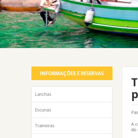
INFORMAÇÕES E RESERVAS
T
p
Lanchas
Escunas
Pas
A 
Traineiras
do 