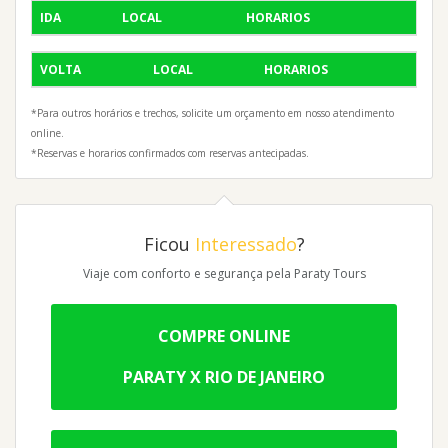
IDA
LOCAL
HORARIOS
VOLTA
LOCAL
HORARIOS
*Para outros horários e trechos, solicite um orçamento em nosso atendimento
online.
*Reservas e horarios confirmados com reservas antecipadas.
Ficou
Interessado
?
Viaje com conforto e segurança pela Paraty Tours
COMPRE ONLINE
PARATY X RIO DE JANEIRO