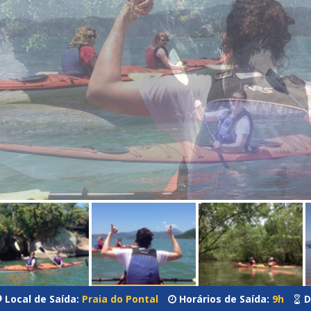
Local de Saída:
Praia do Pontal
Horários de Saída:
9h
D