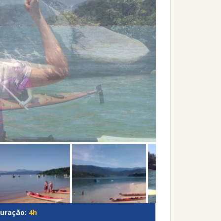
uração:
4h