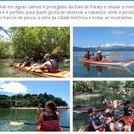
ar em águas calmas e protegidas da Baía de Paraty e relaxar a ment
a e é perfeito para quem gosta de observar a natureza, onde é possí
s barcos de pesca, a vista da cidade histórica e todas as montanhas