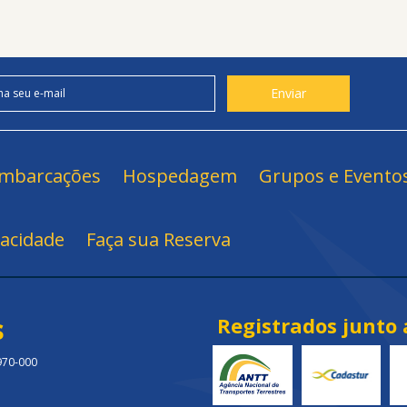
mbarcações
Hospedagem
Grupos e Evento
vacidade
Faça sua Reserva
s
Registrados junto 
.970-000