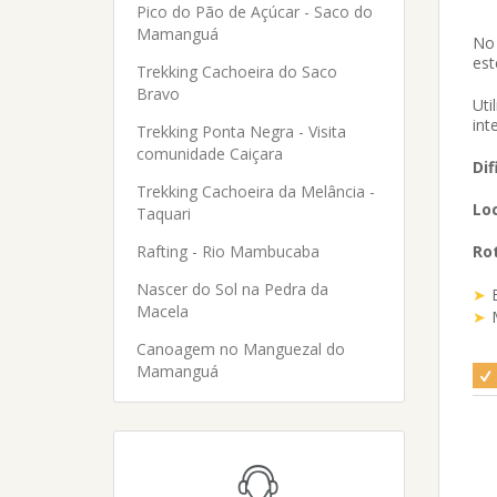
Pico do Pão de Açúcar - Saco do
Mamanguá
No 
est
Trekking Cachoeira do Saco
Bravo
Uti
int
Trekking Ponta Negra - Visita
comunidade Caiçara
Dif
Trekking Cachoeira da Melância -
Loc
Taquari
Ro
Rafting - Rio Mambucaba
Nascer do Sol na Pedra da
Macela
Canoagem no Manguezal do
Mamanguá