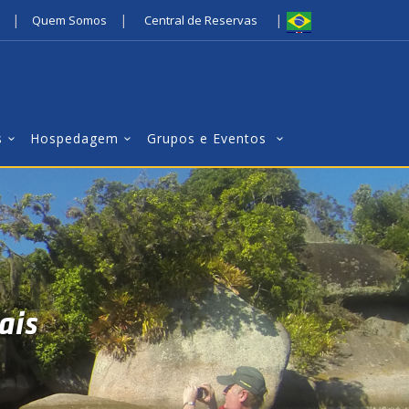
|
|
|
Quem Somos
Central de Reservas
s
Hospedagem
Grupos e Eventos
ais