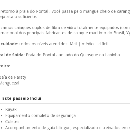
retorno à praia do Pontal , você passa pelo mangue cheio de carang
eja alta o suficiente.
lizamos caiaques duplos de fibra de vidro totalmente equipados (com
ernacional dos principais fabricantes de caiaque marítimo do Brasil,
iculdade:
todos os níveis atendidos: fácil | médio | difícil
al de Saída:
Praia do Pontal - ao lado do Quiosque da Lapinha.
teiro:
Baía de Paraty
Manguezal
Este passeio Incluí
Kayak
Equipamento completo de segurança
Coletes
Acompanhamento de guia bilingue, especializado e treinados em r