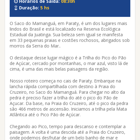
Horários de Saída:
08:30h
Duração:
5 hs
O Saco do Mamanguá, em Paraty, é um dos lugares mais
lindos do Brasil e está localizado na Reserva Ecológica
Estadual da Juatinga. Sua beleza sem igual se manifesta
em 33 pequenas praias e costões rochosos, abrigados sob
morros da Serra do Mar..
O destaque desse lugar mágico é a Trilha do Pico do Pão
de Açúcar, cercado por montanhas, o mar azul, visto lá de
cima, é uma das mais belas paisagens da região.
Nosso roteiro começa no cais de Paraty. Embarque na
lancha rápida compartilhada com destino à Praia do
Cruzeiro, no Saco do Mamanguá. Para chegar no alto da
pedra é preciso fazer a trilha do até o pico do Pão de
Açucar. Da base, na Praia do Cruzeiro, até o pico da pedra
são 466 metros de ascensão. Iniciamos a trilha pela Mata
Atlântica até o Pico Pão de Açúcar.
Chegando ao Pico, tempo para descanso e contemplar a
paisagem. A volta é uma descida até a Praia do Cruzeiro,
onde podemos desfrutar de um belo banho de mar e