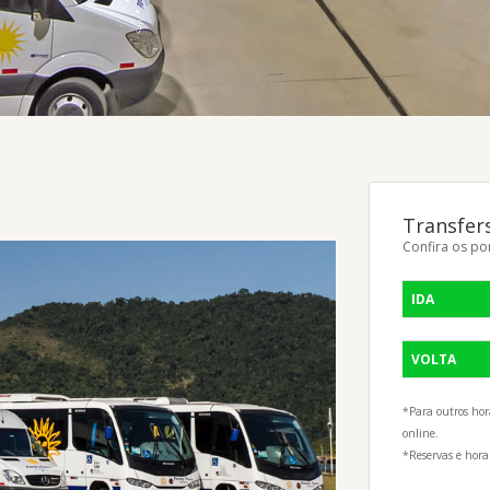
Transfers
Confira os po
IDA
VOLTA
*Para outros hor
online.
*Reservas e hora