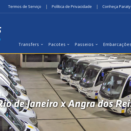
|
|
Termos de Serviço
Política de Privacidade
Conheça Paraty
Transfers
Pacotes
Passeios
Embarcaçõe
Rio de Janeiro x Angra dos Rei