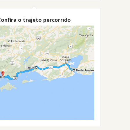
onfira o trajeto percorrido