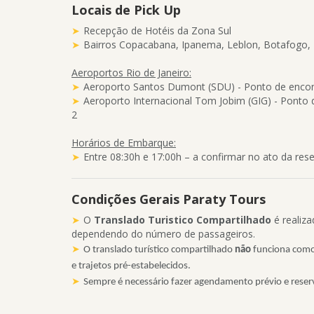
Locais de Pick Up
Recepção de Hotéis da Zona Sul
Bairros Copacabana, Ipanema, Leblon, Botafogo,
Aeroportos Rio de Janeiro:
Aeroporto Santos Dumont (SDU) - Ponto de enco
Aeroporto Internacional Tom Jobim (GIG) - Ponto 
2
Horários de Embarque:
Entre 08:30h e 17:00h – a confirmar no ato da res
Condições Gerais Paraty Tours
O
Translado Turistico Compartilhado
é realiz
dependendo do número de passageiros.
O translado turístico compartilhado
não
funciona como 
e trajetos pré-estabelecidos.
Sempre é necessário fazer agendamento prévio e reserv