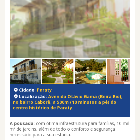
Cidade:
Paraty
Localização:
Avenida Otávio Gama (Beira Rio),
no bairro Caborê, a 500m (10 minutos a pé) do
centro histórico de Paraty.
A pousada:
com ótima infraestrutura para famílias, 10 mil
m² de jardins, além de todo o conforto e segurança
necessário para a sua estadia.