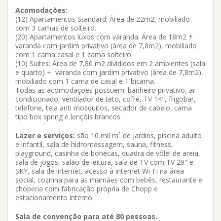
Acomodações:
(12) Apartamentos Standard: Área de 22m2, mobiliado
com 3 camas de solteiro.
(20) Apartamentos luxos com varanda: Área de 18m2 +
varanda com jardim privativo (área de 7,8m2), mobiliado
com 1 cama casal e 1 cama solteiro.
(10) Suítes: Área de 7,80 m2 divididos em 2 ambientes (sala
e quarto) + varanda com jardim privativo (área de 7,8m2),
mobiliado com 1 cama de casal e 1 bicama.
Todas as acomodações possuem: banheiro privativo, ar
condicionado, ventilador de teto, cofre, TV 14", frigobar,
telefone, tela anti mosquitos, secador de cabelo, cama
tipo box spring e lençóis brancos.
Lazer e serviços:
são 10 mil m² de jardins, piscina adulto
e infantil, sala de hidromassagem, sauna, fitness,
playground, casinha de bonecas, quadra de vôlei de areia,
sala de jogos, salão de leitura, sala de TV com TV 29" e
SKY, sala de internet, acesso à internet Wi-Fi na área
social, cozinha para as mamães com bebês, restaurante e
choperia com fabricação própria de Chopp e
estacionamento interno.
Sala de convenção para até 80 pessoas.