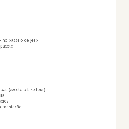
 no passeio de Jeep
apacete
as (exceto o bike tour)
uia
seios
alimentação