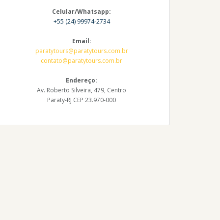
Celular/Whatsapp:
+55 (24) 99974-2734
Email:
paratytours@paratytours.com.br
contato@paratytours.com.br
Endereço:
Av. Roberto Silveira, 479, Centro
Paraty-RJ CEP 23.970-000