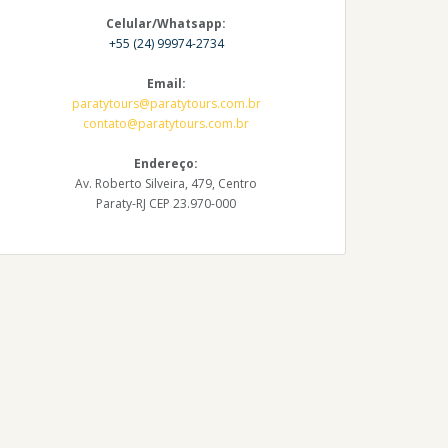
Celular/Whatsapp:
+55 (24) 99974-2734
Email:
paratytours@paratytours.com.br
contato@paratytours.com.br
Endereço:
Av. Roberto Silveira, 479, Centro
Paraty-RJ CEP 23.970-000