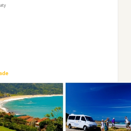
aty
dade