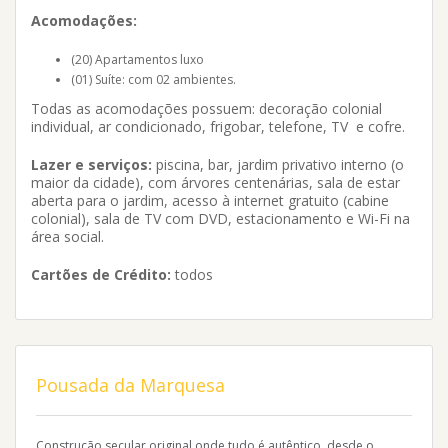
Acomodações:
(20) Apartamentos luxo
(01) Suíte: com 02 ambientes.
Todas as acomodações possuem: decoração colonial
individual, ar condicionado, frigobar, telefone, TV e cofre.
Lazer e serviços:
piscina, bar, jardim privativo interno (o
maior da cidade), com árvores centenárias, sala de estar
aberta para o jardim, acesso à internet gratuito (cabine
colonial), sala de TV com DVD, estacionamento e Wi-Fi na
área social.
Cartões de Crédito:
todos
Pousada da Marquesa
Construção secular original onde tudo é autêntico, desde o