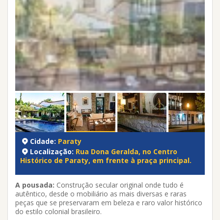
Cidade:
Paraty
Localização:
Rua Dona Geralda, no Centro
Histórico de Paraty, em frente à praça principal.
A pousada:
Construção secular original onde tudo é
autêntico, desde o mobiliário as mais diversas e raras
peças que se preservaram em beleza e raro valor histórico
do estilo colonial brasileiro.